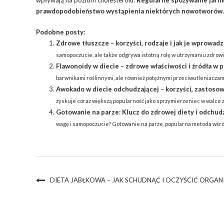
wpływają na poziom cholesterolu.
Regularne spożywanie jarmu
prawdopodobieństwo wystąpienia niektórych nowotworów.
Podobne posty:
Zdrowe tłuszcze – korzyści, rodzaje i jak je wprowadz
samopoczucie, ale także odgrywa istotną rolę w utrzymaniu zdrowia
Flawonoidy w diecie – zdrowe właściwości i źródła w 
barwnikami roślinnymi, ale również potężnymi przeciwutleniaczami,
Awokado w diecie odchudzającej – korzyści, zastosow
zyskuje coraz większą popularność jako sprzymierzeniec w walce z
Gotowanie na parze: Klucz do zdrowej diety i odchud
wagę i samopoczucie? Gotowanie na parze, popularna metoda wśród
DIETA JABŁKOWA – JAK SCHUDNĄĆ I OCZYŚCIĆ ORGAN