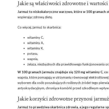
Jakie są właściwości zdrowotne i wartośc
Jarmuż to niskokaloryczne warzywo, które w 100 gramach of
wspierając zdrową dietę.
Co więcej, jarmuż to skarbnica:
witaminy C
,
witaminy A,
witaminy K
,
potasu,
wapnia,
żelaza, niezbędnych dla prawidłowego funkcjonowania or
W 100 gramach jarmużu znajduje się 120 mg witaminy C, co 
wapnia, które pomagają w utrzymaniu równowagi elektrolitowej i
wyborem dla osób poszukujących roślinnych źródeł tego pierwias
antyoksydacyjnym, chroniące komórki przed szkodliwym wpły
Jakie korzyści zdrowotne przynosi jarmuż
Jarmuż to prawdziwa skarbnica zdrowia, a jego regularne s