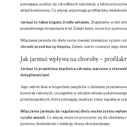
pomagając pozbyć się szkodliwych substancji, a także przyczyni
układ krwionośny. Co więcej, wspomaga profilaktykę niedokrwis
Jarmuż to także bogate źródło witamin.
Znajdziemy w nim wita
prawidłowego krzepnięcia krwi. Dzięki temu, może być pomocny
Włączenie jarmużu do diety może również zmniejszyć ryzyko roz
chronić przed kurzą ślepotą.
Zatem, warto rozważyć jego obec
Jak jarmuż wpływa na choroby – profilakt
Jarmuż to prawdziwa skarbnica zdrowia, warzywo o niezwyk
dolegliwościami.
Jego sekret tkwi w bogactwie związków o działaniu przeciwnow
komórek rakowych, szczególnie w obrębie układu pokarmowego. 
przeciwzapalnych, które pomagają zwalczać stany zapalne w orga
Włączenie jarmużu do regularnej diety ma korzystny wpływ
ryzyko anemii.
Co więcej, może on przyczynić się do obniżenia
poziomu cholesterolu i redukcję stresu oksydacyjnego.