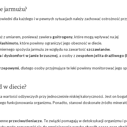
ne jarmużu?
powiedni dla każdego i w pewnych sytuacjach należy zachować ostrożność prz
ż z umiarem, ponieważ zawiera
goitrogeny
, które mogą wpływać na jej
Hashimoto
, które powinny ograniczyć jego obecność w diecie.
iernego spożycia jarmużu ze względu na zawartość
szczawianów
.
a
i
dyskomfort w jamie brzusznej
, a osoby z
zespołem jelita drażliwego (
krzepowymi
, dlatego osoby przyjmujące te leki powinny monitorować jego sp
d w diecie?
 wartości odżywczych przy jednocześnie niskiej kaloryczności. Jest on boga
wego funkcjonowania organizmu. Ponadto, stanowi doskonałe źródło minerałó
 cenne
przeciwutleniacze
. Te związki pomagają w detoksykacji organizmu i 