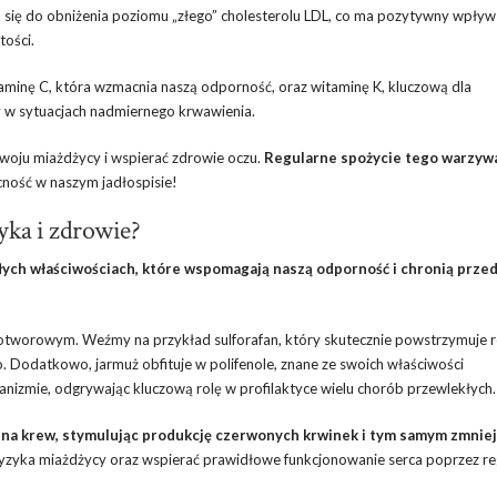
a się do obniżenia poziomu „złego” cholesterolu LDL, co ma pozytywny wpływ 
tości.
minę C, która wzmacnia naszą odporność, oraz witaminę K, kluczową dla
 w sytuacjach nadmiernego krwawienia.
woju miażdżycy i wspierać zdrowie oczu.
Regularne spożycie tego warzyw
ność w naszym jadłospisie!
yka i zdrowie?
łych właściwościach, które wspomagają naszą odporność i chronią prze
otworowym. Weźmy na przykład sulforafan, który skutecznie powstrzymuje 
Dodatkowo, jarmuż obfituje w polifenole, znane ze swoich właściwości
nizmie, odgrywając kluczową rolę w profilaktyce wielu chorób przewlekłych.
 na krew, stymulując produkcję czerwonych krwinek i tym samym zmniej
 ryzyka miażdżycy oraz wspierać prawidłowe funkcjonowanie serca poprzez re