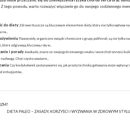
żu może przyczynić się do zmniejszenia ryzyka chorób serca oraz obni
Z tego powodu, warto rozważyć włączenie go do swojego codziennego men
ić do diety
Zdrowe tłuszcze są kluczowym elementem diety, który nie tylko wpływa na
 na...
pożywieniu
Flawonoidy, organiczne związki chemiczne z grupy polifenoli, są nie tylko n
 które odgrywają kluczową rolę w...
anie i porady
Awokado, znane ze swojego kremowego smaku i wszechstronności kuli
 nadwagą. Choć często uważane...
zania
Czy kiedykolwiek zastanawiałeś się, jak prosta technika gotowania może wpłynąć 
 entuzjastów...
IZM?
DIETA PALEO – ZASADY, KORZYŚCI I WYZWANIA W ZDROWYM STYLU