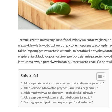
Jarmuż, często nazywany superfood, zdobywa coraz większą po
niezwykłe właściwości zdrowotne, które mogą znacząco wpłynąć 
także imponująca zawartość witamin, minerałów i antyoksydantów
wspierania układu odpornościowego po działanie przeciwnowotw
jarmuż ma swoje przeciwwskazania, które warto znać. Co sprawia,
Spis treści
Jakie są właściwości zdrowotne i wartości odżywcze jarmużu?
Jakie korzyści zdrowotne przynosi jarmuż dla organizmu?
Jak jarmuż wpływa na choroby – profilaktyka i zdrowie?
Jakie są przeciwwskazania i skutki uboczne jarmużu?
Dlaczego jarmuż jest uważany za superfood w diecie?