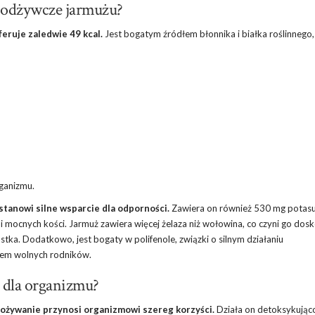
i odżywcze jarmużu?
eruje zaledwie 49 kcal.
Jest bogatym źródłem błonnika i białka roślinnego,
ganizmu.
stanowi silne wsparcie dla odporności.
Zawiera on również 530 mg potasu
 mocnych kości. Jarmuż zawiera więcej żelaza niż wołowina, co czyni go do
tka. Dodatkowo, jest bogaty w polifenole, związki o silnym działaniu
wem wolnych rodników.
 dla organizmu?
pożywanie przynosi organizmowi szereg korzyści.
Działa on detoksykując