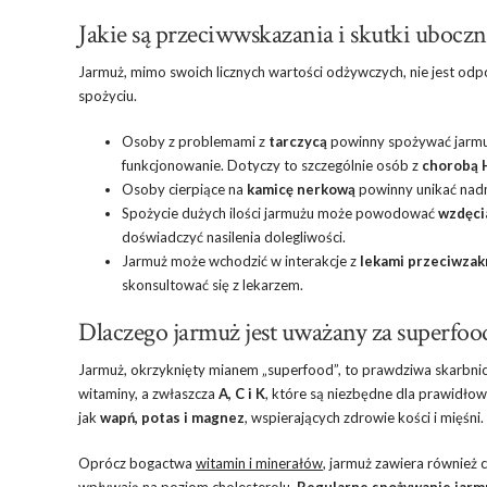
Jakie są przeciwwskazania i skutki ubocz
Jarmuż, mimo swoich licznych wartości odżywczych, nie jest od
spożyciu.
Osoby z problemami z
tarczycą
powinny spożywać jarmu
funkcjonowanie. Dotyczy to szczególnie osób z
chorobą 
Osoby cierpiące na
kamicę nerkową
powinny unikać nadm
Spożycie dużych ilości jarmużu może powodować
wzdęci
doświadczyć nasilenia dolegliwości.
Jarmuż może wchodzić w interakcje z
lekami przeciwza
skonsultować się z lekarzem.
Dlaczego jarmuż jest uważany za superfoo
Jarmuż, okrzyknięty mianem „superfood”, to prawdziwa skarbnica
witaminy, a zwłaszcza
A, C i K
, które są niezbędne dla prawidło
jak
wapń, potas i magnez
, wspierających zdrowie kości i mięśni.
Oprócz bogactwa
witamin i minerałów
, jarmuż zawiera również