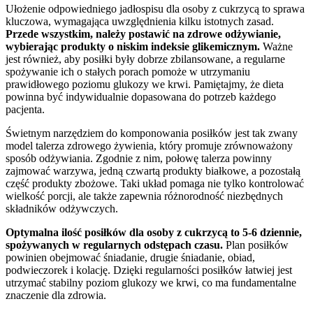
Ułożenie odpowiedniego jadłospisu dla osoby z cukrzycą to sprawa
kluczowa, wymagająca uwzględnienia kilku istotnych zasad.
Przede wszystkim, należy postawić na zdrowe odżywianie,
wybierając produkty o niskim indeksie glikemicznym.
Ważne
jest również, aby posiłki były dobrze zbilansowane, a regularne
spożywanie ich o stałych porach pomoże w utrzymaniu
prawidłowego poziomu glukozy we krwi. Pamiętajmy, że dieta
powinna być indywidualnie dopasowana do potrzeb każdego
pacjenta.
Świetnym narzędziem do komponowania posiłków jest tak zwany
model talerza zdrowego żywienia, który promuje zrównoważony
sposób odżywiania. Zgodnie z nim, połowę talerza powinny
zajmować warzywa, jedną czwartą produkty białkowe, a pozostałą
część produkty zbożowe. Taki układ pomaga nie tylko kontrolować
wielkość porcji, ale także zapewnia różnorodność niezbędnych
składników odżywczych.
Optymalna ilość posiłków dla osoby z cukrzycą to 5-6 dziennie,
spożywanych w regularnych odstępach czasu.
Plan posiłków
powinien obejmować śniadanie, drugie śniadanie, obiad,
podwieczorek i kolację. Dzięki regularności posiłków łatwiej jest
utrzymać stabilny poziom glukozy we krwi, co ma fundamentalne
znaczenie dla zdrowia.