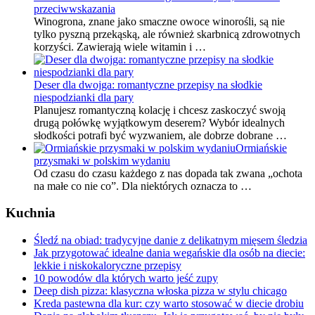
przeciwwskazania
Winogrona, znane jako smaczne owoce winorośli, są nie
tylko pyszną przekąską, ale również skarbnicą zdrowotnych
korzyści. Zawierają wiele witamin i …
Deser dla dwojga: romantyczne przepisy na słodkie
niespodzianki dla pary
Planujesz romantyczną kolację i chcesz zaskoczyć swoją
drugą połówkę wyjątkowym deserem? Wybór idealnych
słodkości potrafi być wyzwaniem, ale dobrze dobrane …
Ormiańskie
przysmaki w polskim wydaniu
Od czasu do czasu każdego z nas dopada tak zwana „ochota
na małe co nie co”. Dla niektórych oznacza to …
Kuchnia
Śledź na obiad: tradycyjne danie z delikatnym mięsem śledzia
Jak przygotować idealne dania wegańskie dla osób na diecie:
lekkie i niskokaloryczne przepisy
10 powodów dla których warto jeść zupy
Deep dish pizza: klasyczna włoska pizza w stylu chicago
Kreda pastewna dla kur: czy warto stosować w diecie drobiu