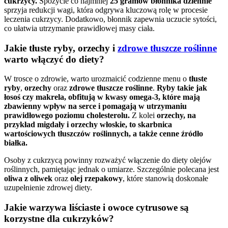
cukrzycy.
Spożycie co najmniej
25 gramów błonnika dziennie
sprzyja redukcji wagi, która odgrywa kluczową rolę w procesie
leczenia cukrzycy. Dodatkowo, błonnik zapewnia uczucie sytości,
co ułatwia utrzymanie prawidłowej masy ciała.
Jakie tłuste ryby, orzechy i
zdrowe tłuszcze roślinne
warto włączyć do diety?
W trosce o zdrowie, warto urozmaicić codzienne menu o
tłuste
ryby
,
orzechy
oraz
zdrowe tłuszcze roślinne
.
Ryby takie jak
łosoś czy makrela, obfitują w kwasy omega-3, które mają
zbawienny wpływ na serce i pomagają w utrzymaniu
prawidłowego poziomu cholesterolu.
Z kolei
orzechy, na
przykład migdały i orzechy włoskie, to skarbnica
wartościowych tłuszczów roślinnych, a także cenne źródło
białka.
Osoby z cukrzycą powinny rozważyć włączenie do diety olejów
roślinnych, pamiętając jednak o umiarze. Szczególnie polecana jest
oliwa z oliwek
oraz
olej rzepakowy
, które stanowią doskonałe
uzupełnienie zdrowej diety.
Jakie warzywa liściaste i owoce cytrusowe są
korzystne dla cukrzyków?