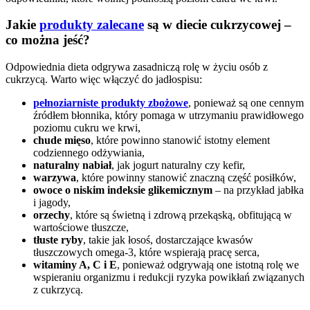
Jakie
produkty zalecane
są w diecie cukrzycowej –
co można jeść?
Odpowiednia dieta odgrywa zasadniczą rolę w życiu osób z
cukrzycą. Warto więc włączyć do jadłospisu:
pełnoziarniste produkty zbożowe
, ponieważ są one cennym
źródłem błonnika, który pomaga w utrzymaniu prawidłowego
poziomu cukru we krwi,
chude mięso
, które powinno stanowić istotny element
codziennego odżywiania,
naturalny nabiał
, jak jogurt naturalny czy kefir,
warzywa
, które powinny stanowić znaczną część posiłków,
owoce o niskim indeksie glikemicznym
– na przykład jabłka
i jagody,
orzechy
, które są świetną i zdrową przekąską, obfitującą w
wartościowe tłuszcze,
tłuste ryby
, takie jak łosoś, dostarczające kwasów
tłuszczowych omega-3, które wspierają pracę serca,
witaminy A, C i E
, ponieważ odgrywają one istotną rolę we
wspieraniu organizmu i redukcji ryzyka powikłań związanych
z cukrzycą.