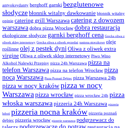
bezglutenowe
berghoff garnki
antyoksydanty
słodycze
błonnik witalny dawkowanie
błonnik witalny
catering z dowozem
catering grill Warszawa
opinie
warszawa
dobra restauracja
dobra pizza Wrocław
garnki berghoff cena
ekologiczne słodycze
Grecka oliwa z
oleje
oliwek sklep internetowy
Grecka oliwa z oliwek sprzedaż
nasiona strączkowe
olej z pestek dyni
Oliwa z oliwek extra
roślinne
virgine
Oliwa z oliwek sklep internetowy
Piwo Wino
pizza na
Alkohol Nalewki Przepisy
pizza 24h Warszawa
telefon Warszawa
pizza
pizza na telefon Wrocław
nocą Warszawa
pizza Warszawa 24h
Pizza Poznań Dębiec
pizza w nocy
pizza w nocy kraków
Warszawa
pizza
pizza wrocław
pizza wrocław 24h
włoska warszawa
pizzeria 24h Warszawa
pizzeria
pizzeria nocna kraków
pizzeria poznań
luboń
podgrzewacz do
pizzeria wrocław
dębiec
pizzerie warszawa
podgrzewacze do potraw
talerzy
restauracja na