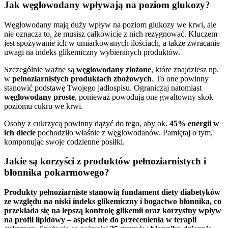
Jak węglowodany wpływają na poziom glukozy?
Węglowodany mają duży wpływ na poziom glukozy we krwi, ale
nie oznacza to, że musisz całkowicie z nich rezygnować. Kluczem
jest spożywanie ich w umiarkowanych ilościach, a także zwracanie
uwagi na indeks glikemiczny wybieranych produktów.
Szczególnie ważne są
węglowodany złożone
, które znajdziesz np.
w
pełnoziarnistych produktach zbożowych
. To one powinny
stanowić podstawę Twojego jadłospisu. Ograniczaj natomiast
węglowodany proste
, ponieważ powodują one gwałtowny skok
poziomu cukru we krwi.
Osoby z cukrzycą powinny dążyć do tego, aby ok.
45% energii w
ich diecie
pochodziło właśnie z węglowodanów. Pamiętaj o tym,
komponując swoje codzienne posiłki.
Jakie są korzyści z produktów pełnoziarnistych i
błonnika pokarmowego?
Produkty pełnoziarniste stanowią fundament diety diabetyków
ze względu na niski indeks glikemiczny i bogactwo błonnika, co
przekłada się na lepszą kontrolę glikemii oraz korzystny wpływ
na profil lipidowy – aspekt nie do przecenienia w terapii