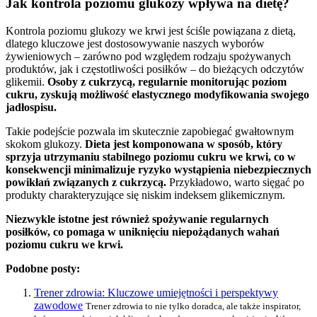
Jak kontrola poziomu glukozy wpływa na dietę?
Kontrola poziomu glukozy we krwi jest ściśle powiązana z dietą,
dlatego kluczowe jest dostosowywanie naszych wyborów
żywieniowych – zarówno pod względem rodzaju spożywanych
produktów, jak i częstotliwości posiłków – do bieżących odczytów
glikemii.
Osoby z cukrzycą, regularnie monitorując poziom
cukru, zyskują możliwość elastycznego modyfikowania swojego
jadłospisu.
Takie podejście pozwala im skutecznie zapobiegać gwałtownym
skokom glukozy.
Dieta jest komponowana w sposób, który
sprzyja utrzymaniu stabilnego poziomu cukru we krwi, co w
konsekwencji minimalizuje ryzyko wystąpienia niebezpiecznych
powikłań związanych z cukrzycą.
Przykładowo, warto sięgać po
produkty charakteryzujące się niskim indeksem glikemicznym.
Niezwykle istotne jest również spożywanie regularnych
posiłków, co pomaga w uniknięciu niepożądanych wahań
poziomu cukru we krwi.
Podobne posty:
Trener zdrowia: Kluczowe umiejętności i perspektywy
zawodowe
Trener zdrowia to nie tylko doradca, ale także inspirator,