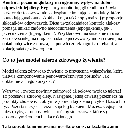
Kontrola poziomu glukozy ma ogromny wpływ na dobór
odpowiedniej diety.
Regularny monitoring glikemii umożliwia
bieżące dostosowywanie jadłospisu, eliminując te produkty, które
powodują gwałtowne skoki cukru, a także optymalizując proporcje
składników odżywczych. Dieta uwzględniająca kontrolę glukozy
pomaga unikać zarówno niedocukrzenia (hipoglikemii), jak i
przecukrzenia (hiperglikemii). Przykładowo, na śniadanie można
zjeść owsiankę, na drugie śniadanie pieczywo żytnie z serkiem, na
obiad polędwicę z dorsza, na podwieczorek jogurt z otrębami, a na
kolację sałatkę z twarogiem.
Co to jest model talerza zdrowego żywienia?
Model talerza zdrowego żywienia to przystępna wskazówka, która
ułatwia komponowanie pełnowartościowych posiłków. Jak
dokładnie z niego korzystać?
Warzywa i owoce powinny zajmować aż połowę twojego talerza!
To podstawa zdrowej diety. Następnie, jedną czwartą przeznacz na
produkty zbożowe. Dobrym wyborem będzie na przykład kasza lub
ryż. Pozostałą część talerza uzupełnij białkiem. Możesz sięgnąć po
mięso, ryby, albo postawić na rośliny strączkowe, które są
doskonałym źródłem białka roślinnego.
Taki sposób komponowania posiłków sprzyja kształtowaniu