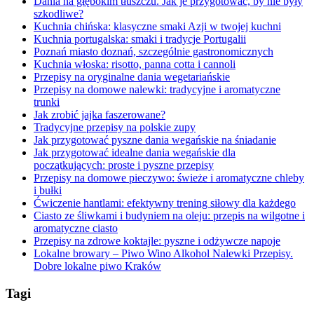
Dania na głębokim tłuszczu. Jak je przygotować, by nie były
szkodliwe?
Kuchnia chińska: klasyczne smaki Azji w twojej kuchni
Kuchnia portugalska: smaki i tradycje Portugalii
Poznań miasto doznań, szczególnie gastronomicznych
Kuchnia włoska: risotto, panna cotta i cannoli
Przepisy na oryginalne dania wegetariańskie
Przepisy na domowe nalewki: tradycyjne i aromatyczne
trunki
Jak zrobić jajka faszerowane?
Tradycyjne przepisy na polskie zupy
Jak przygotować pyszne dania wegańskie na śniadanie
Jak przygotować idealne dania wegańskie dla
początkujących: proste i pyszne przepisy
Przepisy na domowe pieczywo: świeże i aromatyczne chleby
i bułki
Ćwiczenie hantlami: efektywny trening siłowy dla każdego
Ciasto ze śliwkami i budyniem na oleju: przepis na wilgotne i
aromatyczne ciasto
Przepisy na zdrowe koktajle: pyszne i odżywcze napoje
Lokalne browary – Piwo Wino Alkohol Nalewki Przepisy.
Dobre lokalne piwo Kraków
Tagi