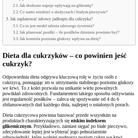
Jak słodzone napoje wpływają na glikemię?
Co warto wiedzieć o słodyczach i białym pieczywie?
Jak zaplanować zdrowy jadłospis dla cukrzyka?
Co to jest model talerza zdrowego żywienia?
Jak planować posiłki – ile posiłków dziennie powinno być?
Jak kontrola poziomu glukozy wpływa na dietę?
Dieta dla cukrzyków – co powinien jeść
cukrzyk?
Odpowiednia dieta odgrywa kluczową rolę w życiu osób z
cukrzycą, pomagając im w utrzymaniu stabilnego poziomu glukozy
we krwi. To z kolei pozwala na unikanie wielu poważnych
powikłań zdrowotnych. Fundamentem takiego sposobu odżywiania
jest regularność posiłków – zaleca się spożywanie od 4 do 6
zbilansowanych dań każdego dnia, najlepiej o ustalonych porach.
Dieta cukrzycowa powinna bazować przede wszystkim na
produktach charakteryzujących się
niskim indeksem
glikemicznym
. Przykładowo, zamiast sięgać po białe pieczywo,
zdecydowanie lepiej jest wybierać jego pełnoziarniste
odpowiedniki, które wolniej podnoszą poziom cukru we krwi.