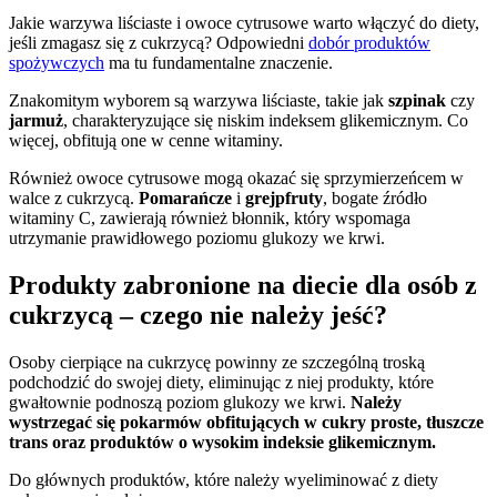
Jakie warzywa liściaste i owoce cytrusowe warto włączyć do diety,
jeśli zmagasz się z cukrzycą? Odpowiedni
dobór produktów
spożywczych
ma tu fundamentalne znaczenie.
Znakomitym wyborem są warzywa liściaste, takie jak
szpinak
czy
jarmuż
, charakteryzujące się niskim indeksem glikemicznym. Co
więcej, obfitują one w cenne witaminy.
Również owoce cytrusowe mogą okazać się sprzymierzeńcem w
walce z cukrzycą.
Pomarańcze
i
grejpfruty
, bogate źródło
witaminy C, zawierają również błonnik, który wspomaga
utrzymanie prawidłowego poziomu glukozy we krwi.
Produkty zabronione na diecie dla osób z
cukrzycą – czego nie należy jeść?
Osoby cierpiące na cukrzycę powinny ze szczególną troską
podchodzić do swojej diety, eliminując z niej produkty, które
gwałtownie podnoszą poziom glukozy we krwi.
Należy
wystrzegać się pokarmów obfitujących w cukry proste, tłuszcze
trans oraz produktów o wysokim indeksie glikemicznym.
Do głównych produktów, które należy wyeliminować z diety