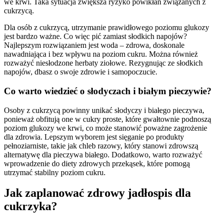
we krwi. Taka sytuacja zwiększa ryzyko powikłań związanych z
cukrzycą.
Dla osób z cukrzycą, utrzymanie prawidłowego poziomu glukozy
jest bardzo ważne. Co więc pić zamiast słodkich napojów?
Najlepszym rozwiązaniem jest woda – zdrowa, doskonale
nawadniająca i bez wpływu na poziom cukru. Można również
rozważyć niesłodzone herbaty ziołowe. Rezygnując ze słodkich
napojów, dbasz o swoje zdrowie i samopoczucie.
Co warto wiedzieć o słodyczach i białym pieczywie?
Osoby z cukrzycą powinny unikać słodyczy i białego pieczywa,
ponieważ obfitują one w cukry proste, które gwałtownie podnoszą
poziom glukozy we krwi, co może stanowić poważne zagrożenie
dla zdrowia. Lepszym wyborem jest sięganie po produkty
pełnoziarniste, takie jak chleb razowy, który stanowi zdrowszą
alternatywę dla pieczywa białego. Dodatkowo, warto rozważyć
wprowadzenie do diety zdrowych przekąsek, które pomogą
utrzymać stabilny poziom cukru.
Jak zaplanować zdrowy jadłospis dla
cukrzyka?