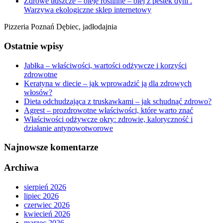
Zdrowe tłuszcze – oleje roślinne – olej z pestek dyni .
Warzywa ekologiczne sklep internetowy
Pizzeria Poznań Dębiec, jadłodajnia
Ostatnie wpisy
Jabłka – właściwości, wartości odżywcze i korzyści
zdrowotne
Keratyna w diecie – jak wprowadzić ją dla zdrowych
włosów?
Dieta odchudzająca z truskawkami – jak schudnąć zdrowo?
Agrest – prozdrowotne właściwości, które warto znać
Właściwości odżywcze okry: zdrowie, kaloryczność i
działanie antynowotworowe
Najnowsze komentarze
Archiwa
sierpień 2026
lipiec 2026
czerwiec 2026
kwiecień 2026
marzec 2026