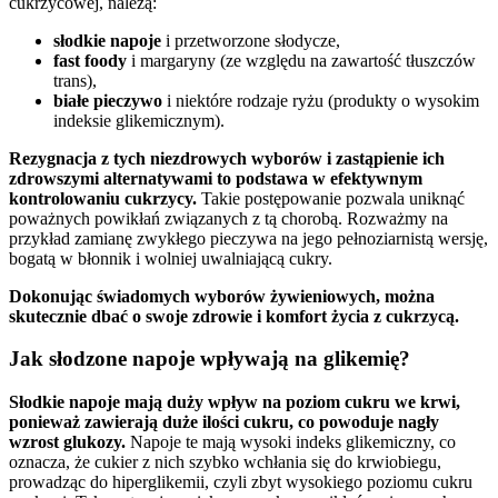
cukrzycowej, należą:
słodkie napoje
i przetworzone słodycze,
fast foody
i margaryny (ze względu na zawartość tłuszczów
trans),
białe pieczywo
i niektóre rodzaje ryżu (produkty o wysokim
indeksie glikemicznym).
Rezygnacja z tych niezdrowych wyborów i zastąpienie ich
zdrowszymi alternatywami to podstawa w efektywnym
kontrolowaniu cukrzycy.
Takie postępowanie pozwala uniknąć
poważnych powikłań związanych z tą chorobą. Rozważmy na
przykład zamianę zwykłego pieczywa na jego pełnoziarnistą wersję,
bogatą w błonnik i wolniej uwalniającą cukry.
Dokonując świadomych wyborów żywieniowych, można
skutecznie dbać o swoje zdrowie i komfort życia z cukrzycą.
Jak słodzone napoje wpływają na glikemię?
Słodkie napoje mają duży wpływ na poziom cukru we krwi,
ponieważ zawierają duże ilości cukru, co powoduje nagły
wzrost glukozy.
Napoje te mają wysoki indeks glikemiczny, co
oznacza, że cukier z nich szybko wchłania się do krwiobiegu,
prowadząc do hiperglikemii, czyli zbyt wysokiego poziomu cukru