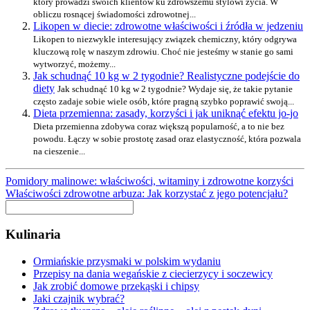
który prowadzi swoich klientów ku zdrowszemu stylowi życia. W
obliczu rosnącej świadomości zdrowotnej...
Likopen w diecie: zdrowotne właściwości i źródła w jedzeniu
Likopen to niezwykle interesujący związek chemiczny, który odgrywa
kluczową rolę w naszym zdrowiu. Choć nie jesteśmy w stanie go sami
wytworzyć, możemy...
Jak schudnąć 10 kg w 2 tygodnie? Realistyczne podejście do
diety
Jak schudnąć 10 kg w 2 tygodnie? Wydaje się, że takie pytanie
często zadaje sobie wiele osób, które pragną szybko poprawić swoją...
Dieta przemienna: zasady, korzyści i jak uniknąć efektu jo-jo
Dieta przemienna zdobywa coraz większą popularność, a to nie bez
powodu. Łączy w sobie prostotę zasad oraz elastyczność, która pozwala
na cieszenie...
Pomidory malinowe: właściwości, witaminy i zdrowotne korzyści
Właściwości zdrowotne arbuza: Jak korzystać z jego potencjału?
Kulinaria
Ormiańskie przysmaki w polskim wydaniu
Przepisy na dania wegańskie z ciecierzycy i soczewicy
Jak zrobić domowe przekąski i chipsy
Jaki czajnik wybrać?