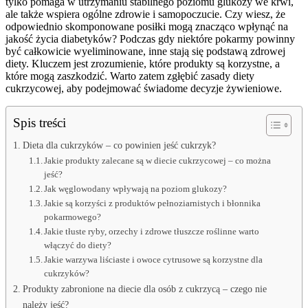
tylko pomaga w utrzymaniu stabilnego poziomu glukozy we krwi,
ale także wspiera ogólne zdrowie i samopoczucie. Czy wiesz, że
odpowiednio skomponowane posiłki mogą znacząco wpłynąć na
jakość życia diabetyków? Podczas gdy niektóre pokarmy powinny
być całkowicie wyeliminowane, inne stają się podstawą zdrowej
diety. Kluczem jest zrozumienie, które produkty są korzystne, a
które mogą zaszkodzić. Warto zatem zgłębić zasady diety
cukrzycowej, aby podejmować świadome decyzje żywieniowe.
Spis treści
Dieta dla cukrzyków – co powinien jeść cukrzyk?
Jakie produkty zalecane są w diecie cukrzycowej – co można
jeść?
Jak węglowodany wpływają na poziom glukozy?
Jakie są korzyści z produktów pełnoziarnistych i błonnika
pokarmowego?
Jakie tłuste ryby, orzechy i zdrowe tłuszcze roślinne warto
włączyć do diety?
Jakie warzywa liściaste i owoce cytrusowe są korzystne dla
cukrzyków?
Produkty zabronione na diecie dla osób z cukrzycą – czego nie
należy jeść?