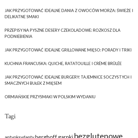
JAK PRZYGOTOWAĆ IDEALNE DANIA Z OWOCÓW MORZA: ŚWIEŻE I
DELIKATNE SMAKI
PRZEPISY NA PYSZNE DESERY CZEKOLADOWE: ROZKOSZ DLA
PODNIEBIENIA
JAK PRZYGOTOWAĆ IDEALNE GRILLOWANE MIĘSO: PORADY I TRIKI
KUCHNIA FRANCUSKA: QUICHE, RATATOUILLE I CRÈME BRÛLÉE
JAK PRZYGOTOWAĆ IDEALNE BURGERY: TAJEMNICE SOCZYSTYCH I
SMACZNYCH BUŁEK Z MIĘSEM
ORMIAŃSKIE PRZYSMAKI W POLSKIM WYDANIU
Tagi
bezglutenowe
berghoff garnki
antyoksydanty