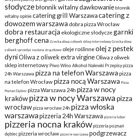
słodycze
błonnik witalny dawkowanie
błonnik
catering z
catering grill Warszawa
witalny opinie
dowozem warszawa
dobra pizza Wrocław
dobra restauracja
garnki
ekologiczne słodycze
berghoff cena
Grecka oliwa z oliwek sklep internetowy
Grecka oliwa
olej z pestek
oleje roślinne
z oliwek sprzedaż
nasiona strączkowe
dyni
Oliwa z oliwek extra virgine
Oliwa z oliwek
sklep internetowy
Piwo Wino Alkohol Nalewki Przepisy
pizza
pizza na telefon Warszawa
pizza
24h Warszawa
pizza nocą Warszawa
na telefon Wrocław
Pizza
pizza w nocy
pizza Warszawa 24h
Poznań Dębiec
pizza w nocy Warszawa
kraków
pizza
pizza włoska
wrocław
pizza wrocław 24h
warszawa
pizzeria 24h Warszawa
pizzeria luboń
pizzeria nocna kraków
pizzeria poznań
podgrzewacz
pizzeria wrocław
dębiec
pizzerie warszawa