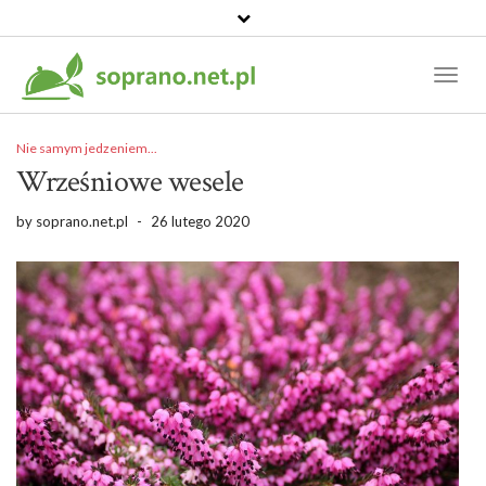
Toggl
Naviga
Nie samym jedzeniem...
Wrześniowe wesele
by
soprano.net.pl
-
26 lutego 2020