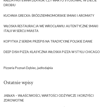
KREDA PASTEWNA DLA KUR: CZY WARTO STOSOWAĆ W DIECIE
DROBIU
KUCHNIA GRECKA: ŚRÓDZIEMNOMORSKIE SMAKI I AROMATY
WŁOSKA RESTAURACJA WE WROCŁAWIU: AUTENTYCZNE SMAKI
ITALII W SERCU MIASTA
KOPYTKA Z SEREM: PRZEPIS NA TRADYCYJNE POLSKIE DANIE
DEEP DISH PIZZA: KLASYCZNA WŁOSKA PIZZA W STYLU CHICAGO
Pizzeria Poznań Dębiec, jadłodajnia
Ostatnie wpisy
JABŁKA – WŁAŚCIWOŚCI, WARTOŚCI ODŻYWCZE I KORZYŚCI
ZDROWOTNE