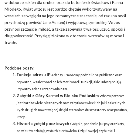
w doborze sukien dla druhen oraz do butonierek świadków i Panna
Młodego. Kwiat wrzosu jest bardzo chętnie wykorzystywany na
weselach ze względu na jego romantyczne znaczenie, od razu na myśl
przychodzą powieści Jane Austen) i wyjątkową symbolikę. Wrzos
przynosi szczęście, miłość, a także zapewnia trwałość uczuć, spokój i
długowieczność. Przysięgi złożone w otoczeniu wrzosów są mocne i
trwałe.
Podobne posty:
Funkcje adresu IP
Adresy IP możemy podzielić na publiczne oraz
prywatne, w zależności od ich możliwości i funkcji jakie udostępniają.
Prywatny adres IP zapewnia nam...
Zabytki z Góry Karmel w Bielsku Podlaskim
Wbrew pozorom
jest bardzo wiele nieznanych nam zabytków świeckich jak i sakralnych.
Tych drugich nawet więcej dzięki staraniom duszpasterzy oraz parafian,
który...
Historia gołębi pocztowych
Gołębie, podobnie jak psy oraz koty,
od wieków działają w służbie człowieka. Dzięki swojej szybkości i