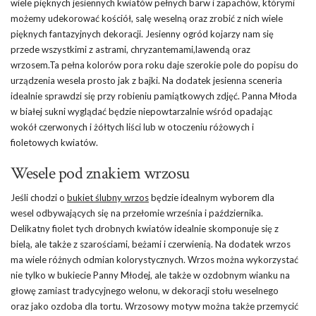
wiele pięknych jesiennych kwiatów pełnych barw i zapachów, którymi
możemy udekorować kościół, salę weselną oraz zrobić z nich wiele
pięknych fantazyjnych dekoracji. Jesienny ogród kojarzy nam się
przede wszystkimi z astrami, chryzantemami,lawendą oraz
wrzosem.Ta pełna kolorów pora roku daje szerokie pole do popisu do
urządzenia wesela prosto jak z bajki. Na dodatek jesienna sceneria
idealnie sprawdzi się przy robieniu pamiątkowych zdjęć. Panna Młoda
w białej sukni wyglądać będzie niepowtarzalnie wśród opadając
wokół czerwonych i żółtych liści lub w otoczeniu różowych i
fioletowych kwiatów.
Wesele pod znakiem wrzosu
Jeśli chodzi o
bukiet ślubny wrzos
będzie idealnym wyborem dla
wesel odbywających się na przełomie września i października.
Delikatny fiolet tych drobnych kwiatów idealnie skomponuje się z
bielą, ale także z szarościami, beżami i czerwienią. Na dodatek wrzos
ma wiele różnych odmian kolorystycznych. Wrzos można wykorzystać
nie tylko w bukiecie Panny Młodej, ale także w ozdobnym wianku na
głowę zamiast tradycyjnego welonu, w dekoracji stołu weselnego
oraz jako ozdoba dla tortu. Wrzosowy motyw można także przemycić