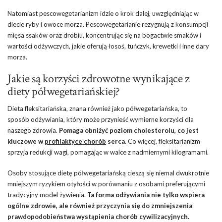
Natomiast pescowegetarianizm idzie o krok dalej, uwzględniając w
diecie ryby i owoce morza. Pescowegetarianie rezygnują z konsumpcji
mięsa ssaków oraz drobiu, koncentrując się na bogactwie smaków i
wartości odżywczych, jakie oferują łosoś, tuńczyk, krewetki i inne dary
morza.
Jakie są korzyści zdrowotne wynikające z
diety półwegetariańskiej?
Dieta fleksitariańska, znana również jako półwegetariańska, to
sposób odżywiania, który może przynieść wymierne korzyści dla
naszego zdrowia.
Pomaga obniżyć poziom cholesterolu, co jest
kluczowe w
profilaktyce chorób
serca.
Co więcej, fleksitarianizm
sprzyja redukcji wagi, pomagając w walce z nadmiernymi kilogramami.
Osoby stosujące dietę półwegetariańską cieszą się niemal dwukrotnie
mniejszym ryzykiem otyłości w porównaniu z osobami preferującymi
tradycyjny model żywienia.
Ta forma odżywiania nie tylko wspiera
ogólne zdrowie, ale również przyczynia się do zmniejszenia
prawdopodobieństwa wystąpienia chorób cywilizacyjnych.