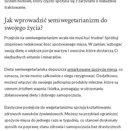
system hodowli, który często spotyka się z zarzutami o nieludzkie
traktowanie.
Jak wprowadzić semiwegetarianizm do
swojego życia?
Przejście na semiwegetarianizm wcale nie musi być trudne! Spróbuj
stopniowo redukować ilość spożywanego mięsa. W zamian, wzbogać
swoją dietę o większe porcje warzyw i owoców, które dostarczą Ci
niezbędnych witamin i minerałów.
Dieta semiwegetariańska dopuszcza
umiarkowane spożycie mięsa
, co
oznacza, że nie musisz całkowicie z niego rezygnować. Dodatkowo,
możesz włączyć do swojego jadłospisu produkty mleczne, które są
cennym źródłem wapnia i białka, pomagając w utrzymaniu
zbilansowanej diety i dobrego samopoczucia.
Elastyczne podejście do wegetarianizmu sprzyja kształtowaniu
zdrowych nawyków żywieniowych. Możesz na przykład ograniczyć
spożycie mięsa do jednego razu w tygodniu, co stanowi doskonały
sposób na poprawę stanu zdrowia i samopoczucia bez drastycznych