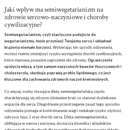
Jaki wpływ ma semiwegetarianizm na
zdrowie sercowo-naczyniowe i choroby
cywilizacyjne?
Semiwegetarianizm, czyli elastyczne podejście do
wegetarianizmu, może przynieść Twojemu sercu i układowi
krążenia niemałe korzyści.
Wybierając ten sposób odżywiania,
możesz realnie zmniejszyć ryzyko wystąpienia chorób cywilizacyjnych,
które stanowią poważne zagrożenie dla zdrowia.
Ograniczenie
spożycia mięsa, a tym samym nasyconych kwasów tłuszczowych i
cholesterolu, skutkuje poprawą profilu lipidowego, co jest
kluczowe dla zachowania zdrowych naczyń krwionośnych.
Co więcej, osoby stosujące dietę semiwegetariańską często
charakteryzują się niższym ciśnieniem krwi, co stanowi dodatkowe
wsparcie dla serca. Długotrwałe przestrzeganie zasad tego sposobu
odżywiania pomaga w kontrolowaniu wagi i redukuje ryzyko otyłości,
cukrzycy typu 2 oraz chorób serca. Dieta semiwegetariańska,
obfitująca w owoce i warzywa, dostarcza błonnika i składników
odżywczych niezbędnych dla prawidłowego funkcjonowania układu