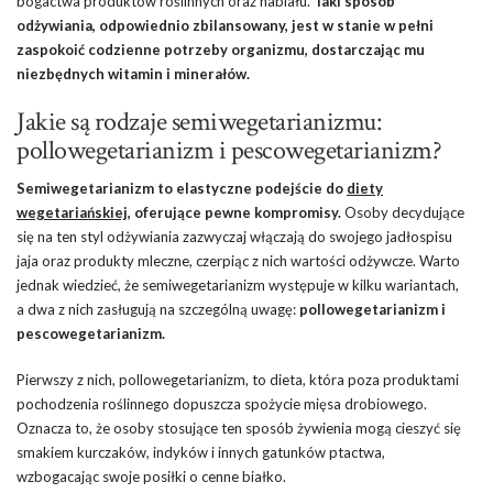
bogactwa produktów roślinnych oraz nabiału.
Taki sposób
odżywiania, odpowiednio zbilansowany, jest w stanie w pełni
zaspokoić codzienne potrzeby organizmu, dostarczając mu
niezbędnych witamin i minerałów.
Jakie są rodzaje semiwegetarianizmu:
pollowegetarianizm i pescowegetarianizm?
Semiwegetarianizm to elastyczne podejście do
diety
wegetariańskiej
, oferujące pewne kompromisy.
Osoby decydujące
się na ten styl odżywiania zazwyczaj włączają do swojego jadłospisu
jaja oraz produkty mleczne, czerpiąc z nich wartości odżywcze. Warto
jednak wiedzieć, że semiwegetarianizm występuje w kilku wariantach,
a dwa z nich zasługują na szczególną uwagę:
pollowegetarianizm i
pescowegetarianizm.
Pierwszy z nich, pollowegetarianizm, to dieta, która poza produktami
pochodzenia roślinnego dopuszcza spożycie mięsa drobiowego.
Oznacza to, że osoby stosujące ten sposób żywienia mogą cieszyć się
smakiem kurczaków, indyków i innych gatunków ptactwa,
wzbogacając swoje posiłki o cenne białko.