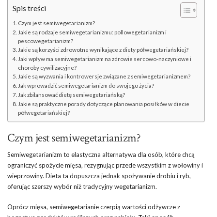
Spis treści
Czym jest semiwegetarianizm?
Jakie są rodzaje semiwegetarianizmu: pollowegetarianizm i
pescowegetarianizm?
Jakie są korzyści zdrowotne wynikające z diety półwegetariańskiej?
Jaki wpływ ma semiwegetarianizm na zdrowie sercowo-naczyniowe i
choroby cywilizacyjne?
Jakie są wyzwania i kontrowersje związane z semiwegetarianizmem?
Jak wprowadzić semiwegetarianizm do swojego życia?
Jak zbilansować dietę semiwegetariańską?
Jakie są praktyczne porady dotyczące planowania posiłków w diecie
półwegetariańskiej?
Czym jest semiwegetarianizm?
Semiwegetarianizm to elastyczna alternatywa dla osób, które chcą
ograniczyć spożycie mięsa, rezygnując przede wszystkim z wołowiny i
wieprzowiny. Dieta ta dopuszcza jednak spożywanie drobiu i ryb,
oferując szerszy wybór niż tradycyjny wegetarianizm.
Oprócz mięsa, semiwegetarianie czerpią wartości odżywcze z