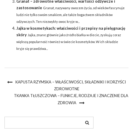
Granat – zdrowotne właściwości, wartości odżywcze i
zastosowanie
Granat, nazywany owocem życia, od wieków fascynuje
ludzi nie tylko swoim smakiem, ale także bogactwem składników
odżywczych. Ten niezwykły owoc kryje w...
Jajka w kosmetykach: właściwości i przepisy na pielęgnację
skóry
Jajka, znane głównie jako źródło białka w diecie, zyskują coraz
większą popularność również w świecie kosmetyków. W ich składzie
kryje się prawdziwa...
KAPUSTA RZYMSKA – WŁAŚCIWOŚCI, SKŁADNIKI I KORZYŚCI
ZDROWOTNE
TKANKA TŁUSZCZOWA – FUNKCJE, RODZAJE I ZNACZENIE DLA
ZDROWIA