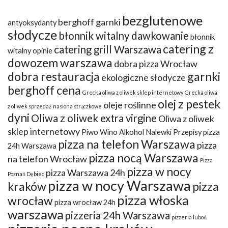
bezglutenowe
berghoff garnki
antyoksydanty
słodycze
błonnik witalny dawkowanie
błonnik
catering z
catering grill Warszawa
witalny opinie
dowozem warszawa
dobra pizza Wrocław
dobra restauracja
garnki
ekologiczne słodycze
berghoff cena
Grecka oliwa z oliwek sklep internetowy
Grecka oliwa
olej z pestek
oleje roślinne
z oliwek sprzedaż
nasiona strączkowe
dyni
Oliwa z oliwek extra virgine
Oliwa z oliwek
sklep internetowy
Piwo Wino Alkohol Nalewki Przepisy
pizza
pizza na telefon Warszawa
pizza
24h Warszawa
pizza nocą Warszawa
na telefon Wrocław
Pizza
pizza w nocy
pizza Warszawa 24h
Poznań Dębiec
pizza w nocy Warszawa
kraków
pizza
pizza włoska
wrocław
pizza wrocław 24h
warszawa
pizzeria 24h Warszawa
pizzeria luboń