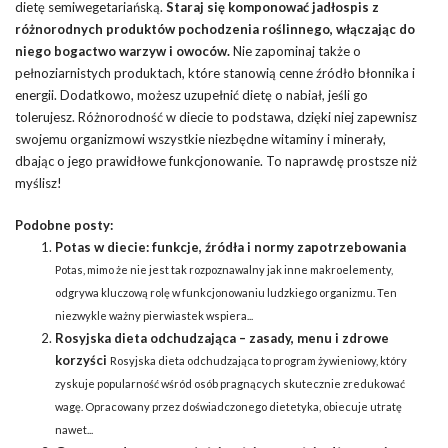
dietę semiwegetariańską.
Staraj się komponować jadłospis z
różnorodnych produktów pochodzenia roślinnego, włączając do
niego bogactwo warzyw i owoców.
Nie zapominaj także o
pełnoziarnistych produktach, które stanowią cenne źródło błonnika i
energii. Dodatkowo, możesz uzupełnić dietę o nabiał, jeśli go
tolerujesz. Różnorodność w diecie to podstawa, dzięki niej zapewnisz
swojemu organizmowi wszystkie niezbędne witaminy i minerały,
dbając o jego prawidłowe funkcjonowanie. To naprawdę prostsze niż
myślisz!
Podobne posty:
Potas w diecie: funkcje, źródła i normy zapotrzebowania
Potas, mimo że nie jest tak rozpoznawalny jak inne makroelementy,
odgrywa kluczową rolę w funkcjonowaniu ludzkiego organizmu. Ten
niezwykle ważny pierwiastek wspiera...
Rosyjska dieta odchudzająca – zasady, menu i zdrowe
korzyści
Rosyjska dieta odchudzająca to program żywieniowy, który
zyskuje popularność wśród osób pragnących skutecznie zredukować
wagę. Opracowany przez doświadczonego dietetyka, obiecuje utratę
nawet...