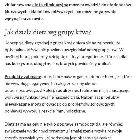
zbilansowana
dieta eliminacyjna
może prowadzić do niedoborów
kluczowych składników odżywczych, co może negatywnie
wpłynąć na zdrowie
.
Jak działa dieta wg grupy krwi?
Koncepcja diety zgodnej z grupą krwi opiera się na założeniu, że
optymalne odżywianie powinno uwzględniać naszą grupę krwi. W
myśl tej teorii, pokarmy dzielą się na trzy kategorie: te, które są dla
nas
korzystne
,
obojętne
i te, których powinniśmy
unikać
.
Produkty zalecane
to te, które nasz organizm dobrze toleruje i które
nie wywołują negatywnych reakcji ze strony układu
odpornościowego. Z kolei
produkty neutralne
nie mają znaczącego
wpływu na funkcjonowanie naszego ciała. Natomiast
produkty
niewskazane
mogą prowadzić do problemów zdrowotnych,
ponieważ wywołują reakcje immunologiczne.
Dieta ta ma na celu nie tylko poprawę samopoczucia, ale również
zwiększenie wydolności organizmu i zmniejszenie ryzyka rozwoju
chorób przewlekłych. Jej podstawą jest obserwacja reakcji