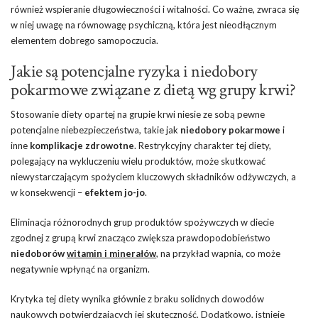
również wspieranie długowieczności i witalności. Co ważne, zwraca się
w niej uwagę na równowagę psychiczną, która jest nieodłącznym
elementem dobrego samopoczucia.
Jakie są potencjalne ryzyka i niedobory
pokarmowe związane z dietą wg grupy krwi?
Stosowanie diety opartej na grupie krwi niesie ze sobą pewne
potencjalne niebezpieczeństwa, takie jak
niedobory pokarmowe
i
inne
komplikacje zdrowotne
. Restrykcyjny charakter tej diety,
polegający na wykluczeniu wielu produktów, może skutkować
niewystarczającym spożyciem kluczowych składników odżywczych, a
w konsekwencji –
efektem jo-jo
.
Eliminacja różnorodnych grup produktów spożywczych w diecie
zgodnej z grupą krwi znacząco zwiększa prawdopodobieństwo
niedoborów
witamin i minerałów
, na przykład wapnia, co może
negatywnie wpłynąć na organizm.
Krytyka tej diety wynika głównie z braku solidnych dowodów
naukowych potwierdzających jej skuteczność. Dodatkowo, istnieje