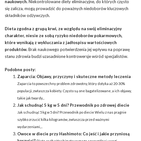
naukowych.
Niekontrolowane diety eliminacyjne, do których często
się zalicza, mogą prowadzić do poważnych niedoborów kluczowych
składników odżywczych.
Dieta zgodna z grupą krwi, ze względu na swój eliminacyjny
charakter, niesie ze sobą ryzyko niedoborów pokarmowych,
które wynikają z wykluczania z jadłospisu wartościowych
produktów.
Brak naukowego potwierdzenia jej wpływu na poprawę
stanu zdrowia budzi uzasadnione kontrowersje wśród specjalistów.
Podobne posty:
Zaparcia: Objawy, przyczyny i skuteczne metody leczenia
Zaparcia to powszechny problem zdrowotny, który dotyka aż 20-30%
populacji, zwłaszcza kobiety. Często są one bagatelizowane, a ich objawy,
takie jak twardy...
Jak schudnąć 5 kg w 5 dni? Przewodnik po zdrowej diecie
Jak schudnąć 5 kg w 5 dni? Przewodnik po diecie Wielu z nas pragnie
szybko zrzucić kilka kilogramów, zwłaszcza przed ważnymi
wydarzeniami,...
Owoce w diecie przy Hashimoto: Co jeść i jakie przyniosą
korzyści?
Dieta osób z Hashimoto wymaga szczególnej uwagi,