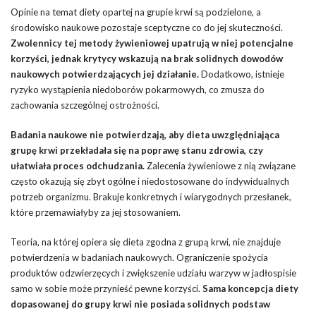
Opinie na temat diety opartej na grupie krwi są podzielone, a
środowisko naukowe pozostaje sceptyczne co do jej skuteczności.
Zwolennicy tej metody żywieniowej upatrują w niej potencjalne
korzyści, jednak krytycy wskazują na brak solidnych dowodów
naukowych potwierdzających jej działanie.
Dodatkowo, istnieje
ryzyko wystąpienia niedoborów pokarmowych, co zmusza do
zachowania szczególnej ostrożności.
Badania naukowe nie potwierdzają, aby dieta uwzględniająca
grupę krwi przekładała się na poprawę stanu zdrowia, czy
ułatwiała proces odchudzania.
Zalecenia żywieniowe z nią związane
często okazują się zbyt ogólne i niedostosowane do indywidualnych
potrzeb organizmu. Brakuje konkretnych i wiarygodnych przesłanek,
które przemawiałyby za jej stosowaniem.
Teoria, na której opiera się dieta zgodna z grupą krwi, nie znajduje
potwierdzenia w badaniach naukowych. Ograniczenie spożycia
produktów odzwierzęcych i zwiększenie udziału warzyw w jadłospisie
samo w sobie może przynieść pewne korzyści.
Sama koncepcja diety
dopasowanej do grupy krwi nie posiada solidnych podstaw