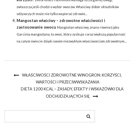
zwłaszcza jeśli chodzi o wybór owoców. Właściwy dobór składników
odżywczych może nie tylko wspierać zdrowie...
Mangostan właściwy – zdrowotne właściwości i
zastosowanie owocu
Mangostan właściwy, znany również jako
Garcinia mangostana, to owoc, który zyskuje coraz większą popularność
na całym świecie dzięki swoim niezwykłym właściwościom zdrowotnym....
WŁAŚCIWOŚCI ZDROWOTNE WINOGRON: KORZYŚCI,
WARTOŚCI I PRZECIWWSKAZANIA
DIETA 1200 KCAL – ZASADY, EFEKTY I WSKAZÓWKI DLA
ODCHUDZAJĄCYCH SIĘ