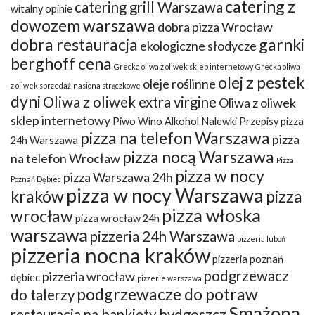
catering z
catering grill Warszawa
witalny opinie
dowozem warszawa
dobra pizza Wrocław
dobra restauracja
garnki
ekologiczne słodycze
berghoff cena
Grecka oliwa z oliwek sklep internetowy
Grecka oliwa
olej z pestek
oleje roślinne
z oliwek sprzedaż
nasiona strączkowe
dyni
Oliwa z oliwek extra virgine
Oliwa z oliwek
sklep internetowy
Piwo Wino Alkohol Nalewki Przepisy
pizza
pizza na telefon Warszawa
pizza
24h Warszawa
pizza nocą Warszawa
na telefon Wrocław
Pizza
pizza w nocy
pizza Warszawa 24h
Poznań Dębiec
pizza w nocy Warszawa
kraków
pizza
pizza włoska
wrocław
pizza wrocław 24h
warszawa
pizzeria 24h Warszawa
pizzeria luboń
pizzeria nocna kraków
pizzeria poznań
podgrzewacz
pizzeria wrocław
dębiec
pizzerie warszawa
podgrzewacze do potraw
do talerzy
Smażona
restauracja na bankiety bydgoszcz