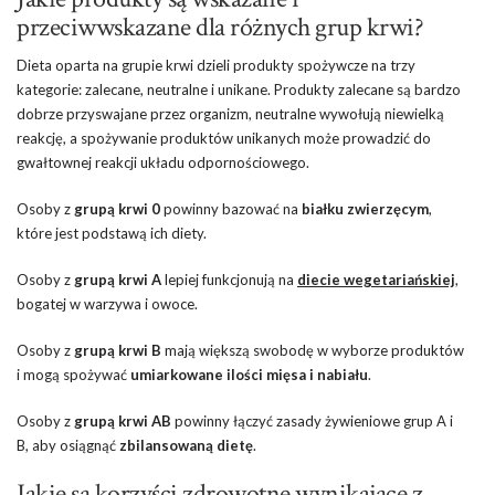
przeciwwskazane dla różnych grup krwi?
Dieta oparta na grupie krwi dzieli produkty spożywcze na trzy
kategorie: zalecane, neutralne i unikane. Produkty zalecane są bardzo
dobrze przyswajane przez organizm, neutralne wywołują niewielką
reakcję, a spożywanie produktów unikanych może prowadzić do
gwałtownej reakcji układu odpornościowego.
Osoby z
grupą krwi 0
powinny bazować na
białku zwierzęcym
,
które jest podstawą ich diety.
Osoby z
grupą krwi A
lepiej funkcjonują na
diecie wegetariańskiej
,
bogatej w warzywa i owoce.
Osoby z
grupą krwi B
mają większą swobodę w wyborze produktów
i mogą spożywać
umiarkowane ilości mięsa i nabiału
.
Osoby z
grupą krwi AB
powinny łączyć zasady żywieniowe grup A i
B, aby osiągnąć
zbilansowaną dietę
.
Jakie są korzyści zdrowotne wynikające z